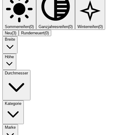
Sommerreifen
(
0
)
Ganzjahresreifen
(
0
)
Winterreifen
(
0
)
Neu
(
3
)
Runderneuert
(
0
)
Breite
Höhe
Durchmesser
Kategorie
Marke