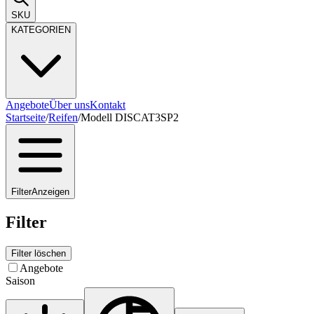
SKU
KATEGORIEN
Angebote
Über uns
Kontakt
Startseite
/
Reifen
/
Modell DISCAT3SP2
Filter
Anzeigen
Filter
Filter löschen
Angebote
Saison