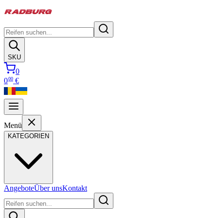
SKU
0
00
0
€
Menü
KATEGORIEN
Angebote
Über uns
Kontakt