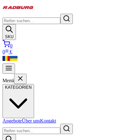
SKU
0
00
0
€
Menü
KATEGORIEN
Angebote
Über uns
Kontakt