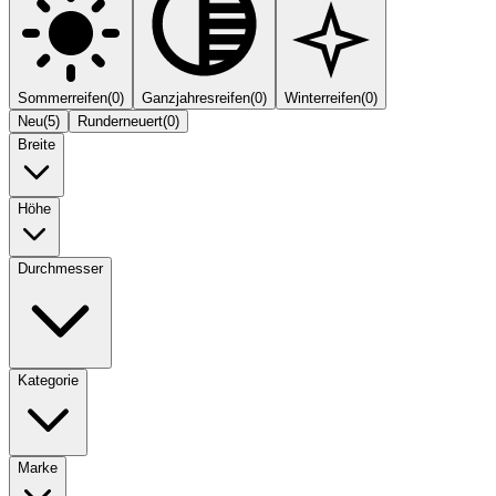
Sommerreifen
(
0
)
Ganzjahresreifen
(
0
)
Winterreifen
(
0
)
Neu
(
5
)
Runderneuert
(
0
)
Breite
Höhe
Durchmesser
Kategorie
Marke