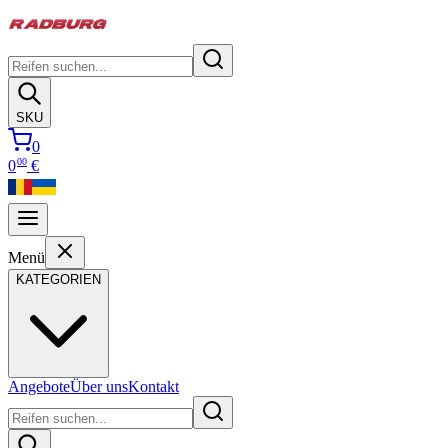
SKU
0
00
0
€
Menü
KATEGORIEN
Angebote
Über uns
Kontakt