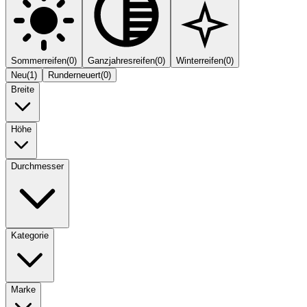
Sommerreifen
(
0
)
Ganzjahresreifen
(
0
)
Winterreifen
(
0
)
Neu
(
1
)
Runderneuert
(
0
)
Breite
Höhe
Durchmesser
Kategorie
Marke