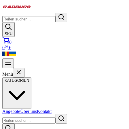
SKU
0
00
0
€
Menü
KATEGORIEN
Angebote
Über uns
Kontakt