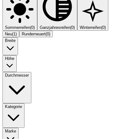
Sommerreifen
(
0
)
Ganzjahresreifen
(
0
)
Winterreifen
(
0
)
Neu
(
1
)
Runderneuert
(
0
)
Breite
Höhe
Durchmesser
Kategorie
Marke