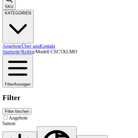
SKU
KATEGORIEN
Angebote
Über uns
Kontakt
Startseite
/
Reifen
/
Modell CSC5XLMO
Filter
Anzeigen
Filter
Filter löschen
Angebote
Saison