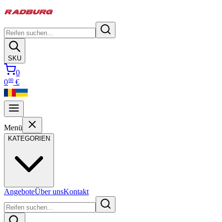
SKU
0
00
0
€
Menü
KATEGORIEN
Angebote
Über uns
Kontakt