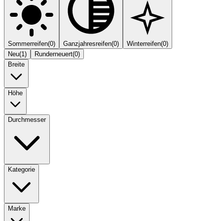
Sommerreifen
(
0
)
Ganzjahresreifen
(
0
)
Winterreifen
(
0
)
Neu
(
1
)
Runderneuert
(
0
)
Breite
Höhe
Durchmesser
Kategorie
Marke