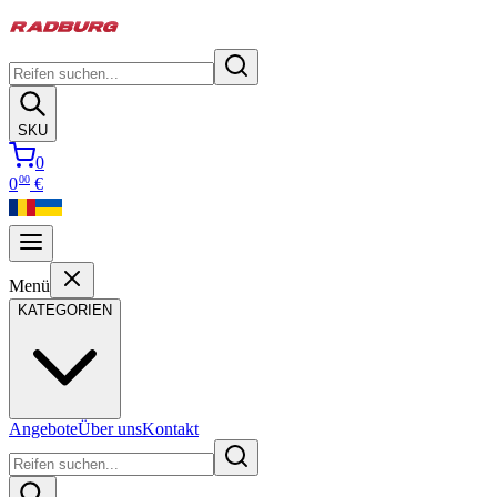
SKU
0
00
0
€
Menü
KATEGORIEN
Angebote
Über uns
Kontakt