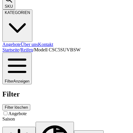
SKU
KATEGORIEN
Angebote
Über uns
Kontakt
Startseite
/
Reifen
/
Modell CSC5SUVBSW
Filter
Anzeigen
Filter
Filter löschen
Angebote
Saison