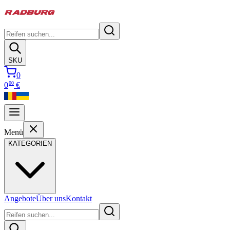
SKU
0
00
0
€
Menü
KATEGORIEN
Angebote
Über uns
Kontakt