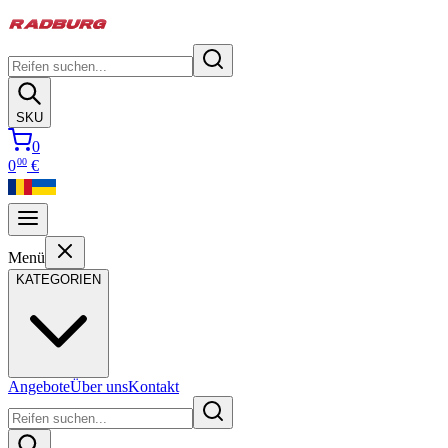
SKU
0
00
0
€
Menü
KATEGORIEN
Angebote
Über uns
Kontakt