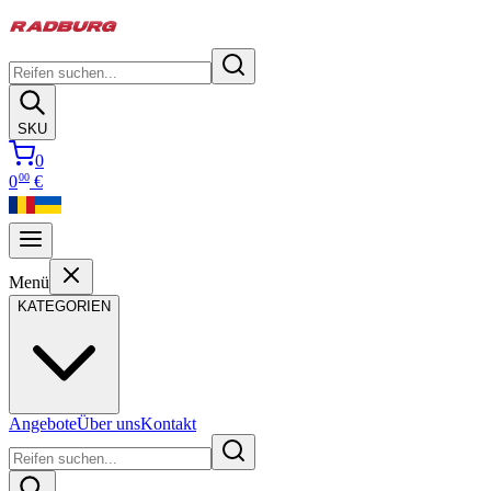
SKU
0
00
0
€
Menü
KATEGORIEN
Angebote
Über uns
Kontakt