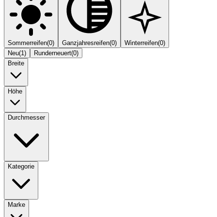
Sommerreifen
(
0
)
Ganzjahresreifen
(
0
)
Winterreifen
(
0
)
Neu
(
1
)
Runderneuert
(
0
)
Breite
Höhe
Durchmesser
Kategorie
Marke