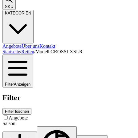
SKU
KATEGORIEN
Angebote
Über uns
Kontakt
Startseite
/
Reifen
/
Modell CROSSLXSLR
Filter
Anzeigen
Filter
Filter löschen
Angebote
Saison