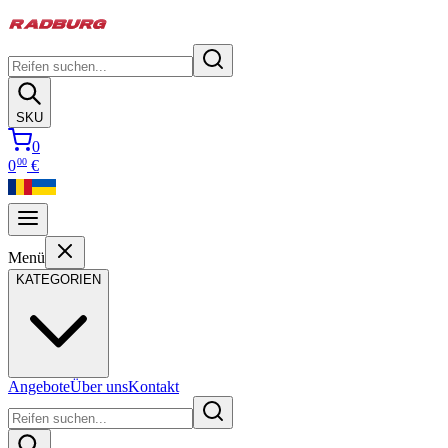
SKU
0
00
0
€
Menü
KATEGORIEN
Angebote
Über uns
Kontakt