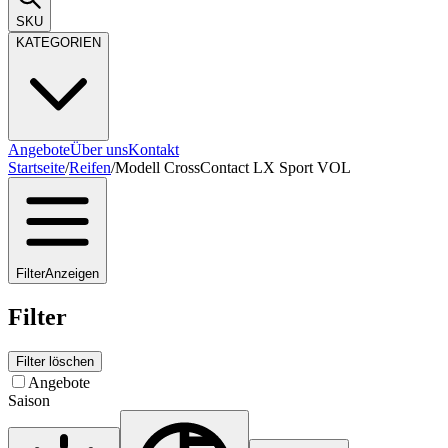
SKU
KATEGORIEN
Angebote
Über uns
Kontakt
Startseite
/
Reifen
/
Modell CrossContact LX Sport VOL
Filter
Anzeigen
Filter
Filter löschen
Angebote
Saison