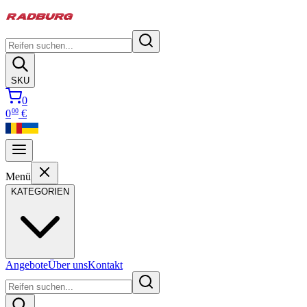
SKU
0
00
0
€
Menü
KATEGORIEN
Angebote
Über uns
Kontakt