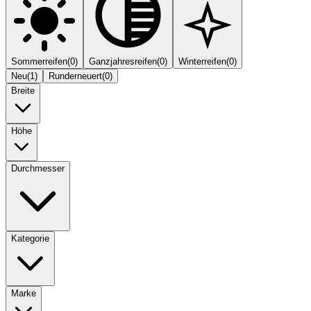
Sommerreifen
(
0
)
Ganzjahresreifen
(
0
)
Winterreifen
(
0
)
Neu
(
1
)
Runderneuert
(
0
)
Breite
Höhe
Durchmesser
Kategorie
Marke