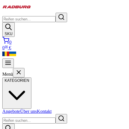
SKU
0
00
0
€
Menü
KATEGORIEN
Angebote
Über uns
Kontakt