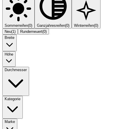
Sommerreifen
(
0
)
Ganzjahresreifen
(
0
)
Winterreifen
(
0
)
Neu
(
1
)
Runderneuert
(
0
)
Breite
Höhe
Durchmesser
Kategorie
Marke