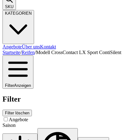
SKU
KATEGORIEN
Angebote
Über uns
Kontakt
Startseite
/
Reifen
/
Modell CrossContact LX Sport ContiSilent
Filter
Anzeigen
Filter
Filter löschen
Angebote
Saison