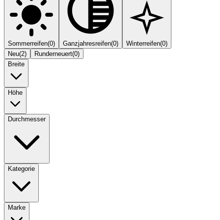
Sommerreifen
(
0
)
Ganzjahresreifen
(
0
)
Winterreifen
(
0
)
Neu
(
2
)
Runderneuert
(
0
)
Breite
Höhe
Durchmesser
Kategorie
Marke