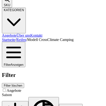
SKU
KATEGORIEN
Angebote
Über uns
Kontakt
Startseite
/
Reifen
/
Modell CrossClimate Camping
Filter
Anzeigen
Filter
Filter löschen
Angebote
Saison