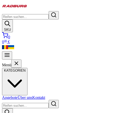
SKU
0
00
0
€
Menü
KATEGORIEN
Angebote
Über uns
Kontakt