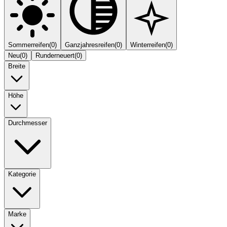
Sommerreifen
(
0
)
Ganzjahresreifen
(
0
)
Winterreifen
(
0
)
Neu
(
0
)
Runderneuert
(
0
)
Breite
Höhe
Durchmesser
Kategorie
Marke