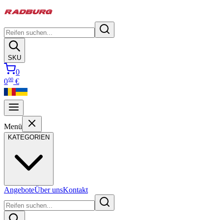
SKU
0
00
0
€
Menü
KATEGORIEN
Angebote
Über uns
Kontakt