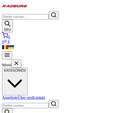
SKU
0
00
0
€
Menü
KATEGORIEN
Angebote
Über uns
Kontakt