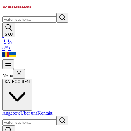
SKU
0
00
0
€
Menü
KATEGORIEN
Angebote
Über uns
Kontakt