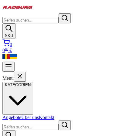
SKU
0
00
0
€
Menü
KATEGORIEN
Angebote
Über uns
Kontakt