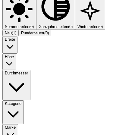
Sommerreifen
(
0
)
Ganzjahresreifen
(
0
)
Winterreifen
(
0
)
Neu
(
1
)
Runderneuert
(
0
)
Breite
Höhe
Durchmesser
Kategorie
Marke