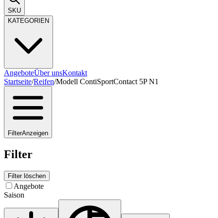
SKU
KATEGORIEN
Angebote
Über uns
Kontakt
Startseite
/
Reifen
/
Modell ContiSportContact 5P N1
Filter
Anzeigen
Filter
Filter löschen
Angebote
Saison