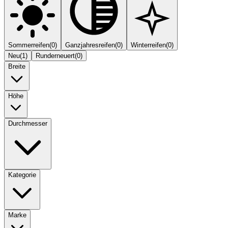
Sommerreifen
(
0
)
Ganzjahresreifen
(
0
)
Winterreifen
(
0
)
Neu
(
1
)
Runderneuert
(
0
)
Breite
Höhe
Durchmesser
Kategorie
Marke