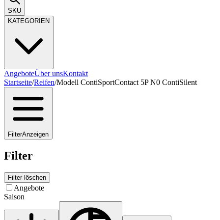
SKU
KATEGORIEN
Angebote
Über uns
Kontakt
Startseite
/
Reifen
/
Modell ContiSportContact 5P N0 ContiSilent
Filter
Anzeigen
Filter
Filter löschen
Angebote
Saison