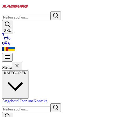
SKU
0
00
0
€
Menü
KATEGORIEN
Angebote
Über uns
Kontakt