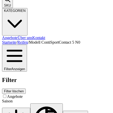
SKU
KATEGORIEN
Angebote
Über uns
Kontakt
Startseite
/
Reifen
/
Modell ContiSportContact 5 N0
Filter
Anzeigen
Filter
Filter löschen
Angebote
Saison