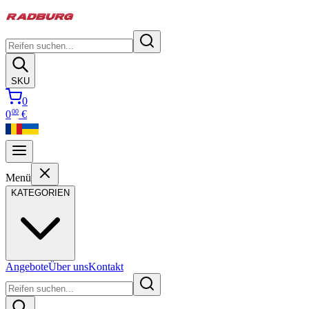
SKU
0
00
0
€
Menü
KATEGORIEN
Angebote
Über uns
Kontakt