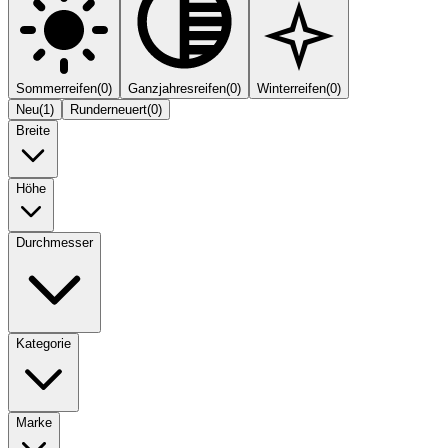
Sommerreifen
(
0
)
Ganzjahresreifen
(
0
)
Winterreifen
(
0
)
Neu
(
1
)
Runderneuert
(
0
)
Breite
Höhe
Durchmesser
Kategorie
Marke