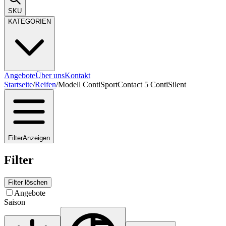
SKU
KATEGORIEN
Angebote
Über uns
Kontakt
Startseite
/
Reifen
/
Modell ContiSportContact 5 ContiSilent
Filter
Anzeigen
Filter
Filter löschen
Angebote
Saison