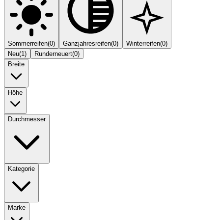
Sommerreifen
(
0
)
Ganzjahresreifen
(
0
)
Winterreifen
(
0
)
Neu
(
1
)
Runderneuert
(
0
)
Breite
Höhe
Durchmesser
Kategorie
Marke