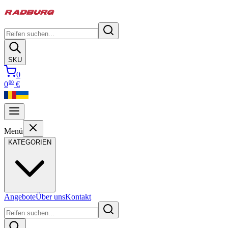
SKU
0
00
0
€
Menü
KATEGORIEN
Angebote
Über uns
Kontakt