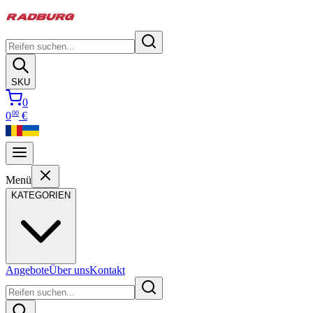
SKU
0
00
0
€
Menü
KATEGORIEN
Angebote
Über uns
Kontakt