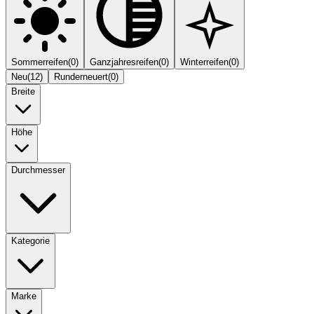
Sommerreifen
(
0
)
Ganzjahresreifen
(
0
)
Winterreifen
(
0
)
Neu
(
12
)
Runderneuert
(
0
)
Breite
Höhe
Durchmesser
Kategorie
Marke