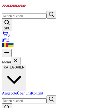
SKU
0
00
0
€
Menü
KATEGORIEN
Angebote
Über uns
Kontakt