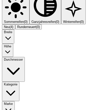
Sommerreifen
(
0
)
Ganzjahresreifen
(
0
)
Winterreifen
(
0
)
Neu
(
4
)
Runderneuert
(
0
)
Breite
Höhe
Durchmesser
Kategorie
Marke