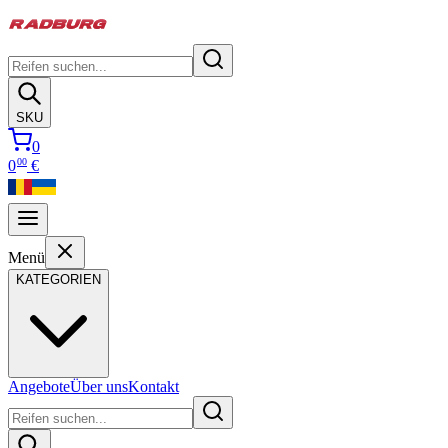
SKU
0
00
0
€
Menü
KATEGORIEN
Angebote
Über uns
Kontakt