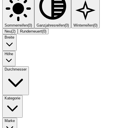
Sommerreifen
(
0
)
Ganzjahresreifen
(
0
)
Winterreifen
(
0
)
Neu
(
2
)
Runderneuert
(
0
)
Breite
Höhe
Durchmesser
Kategorie
Marke