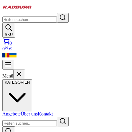
SKU
0
00
0
€
Menü
KATEGORIEN
Angebote
Über uns
Kontakt