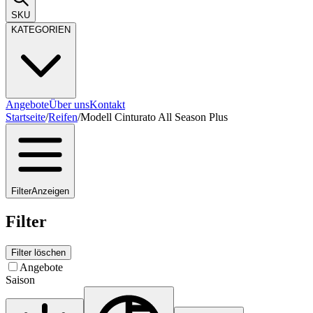
SKU
KATEGORIEN
Angebote
Über uns
Kontakt
Startseite
/
Reifen
/
Modell Cinturato All Season Plus
Filter
Anzeigen
Filter
Filter löschen
Angebote
Saison