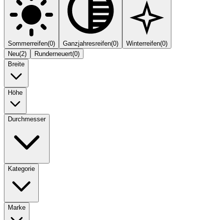
Sommerreifen
(
0
)
Ganzjahresreifen
(
0
)
Winterreifen
(
0
)
Neu
(
2
)
Runderneuert
(
0
)
Breite
Höhe
Durchmesser
Kategorie
Marke