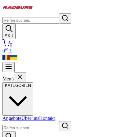
SKU
0
00
0
€
Menü
KATEGORIEN
Angebote
Über uns
Kontakt