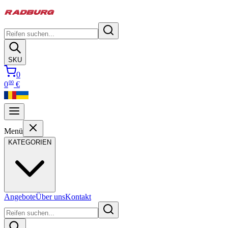
SKU
0
00
0
€
Menü
KATEGORIEN
Angebote
Über uns
Kontakt