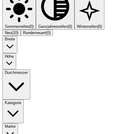
Sommerreifen
(
0
)
Ganzjahresreifen
(
0
)
Winterreifen
(
0
)
Neu
(
10
)
Runderneuert
(
0
)
Breite
Höhe
Durchmesser
Kategorie
Marke