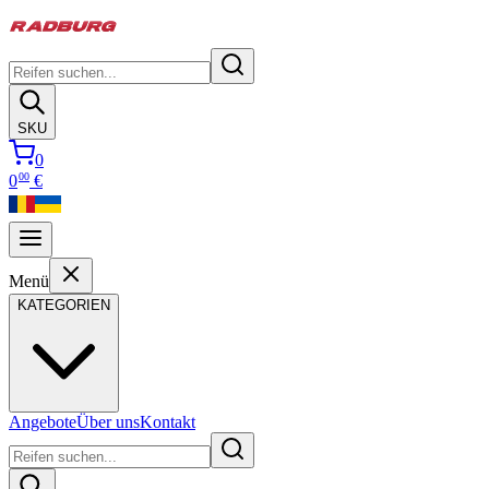
SKU
0
00
0
€
Menü
KATEGORIEN
Angebote
Über uns
Kontakt