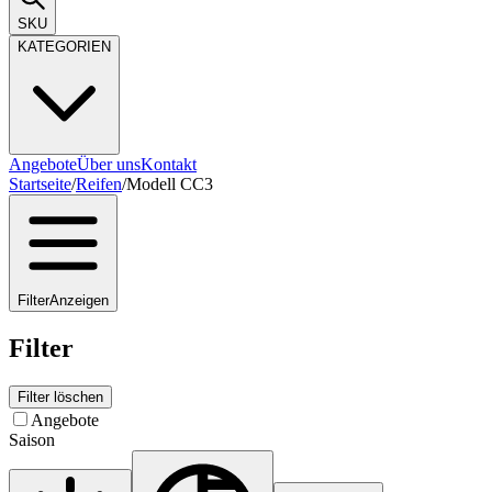
SKU
KATEGORIEN
Angebote
Über uns
Kontakt
Startseite
/
Reifen
/
Modell CC3
Filter
Anzeigen
Filter
Filter löschen
Angebote
Saison