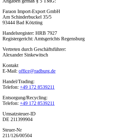
Angaben gemäß § 5 TMG:
Faraon Import-Export GmbH
Am Schinderbuckel 35/5
93444 Bad Kötzting
Handelsregister: HRB 7927
Registergericht: Amtsgerichts Regensburg
Vertreten durch Geschäftsführer:
Alexander Sinkewitsch
Kontakt
E-Mail:
office@radburg.de
Handel/Trading:
Telefon:
+49 172 8539211
Entsorgung/Recycling:
Telefon:
+49 172 8539211
Umsatzsteuer-ID
DE 211399904
Steuer-Nr
211/126/00504