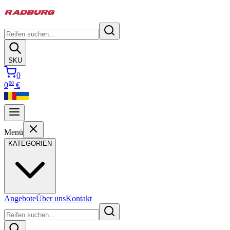
SKU
0
00
0
€
Menü
KATEGORIEN
Angebote
Über uns
Kontakt