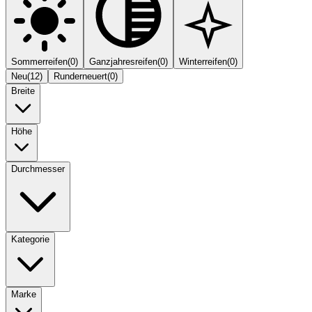
Sommerreifen
(
0
)
Ganzjahresreifen
(
0
)
Winterreifen
(
0
)
Neu
(
12
)
Runderneuert
(
0
)
Breite
Höhe
Durchmesser
Kategorie
Marke