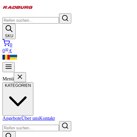
SKU
0
00
0
€
Menü
KATEGORIEN
Angebote
Über uns
Kontakt