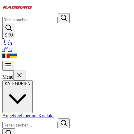
SKU
0
00
0
€
Menü
KATEGORIEN
Angebote
Über uns
Kontakt