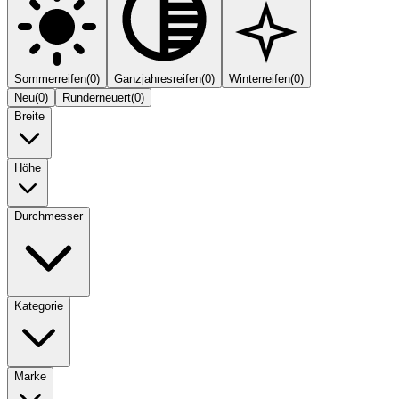
Sommerreifen
(
0
)
Ganzjahresreifen
(
0
)
Winterreifen
(
0
)
Neu
(
0
)
Runderneuert
(
0
)
Breite
Höhe
Durchmesser
Kategorie
Marke