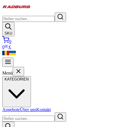
SKU
0
00
0
€
Menü
KATEGORIEN
Angebote
Über uns
Kontakt