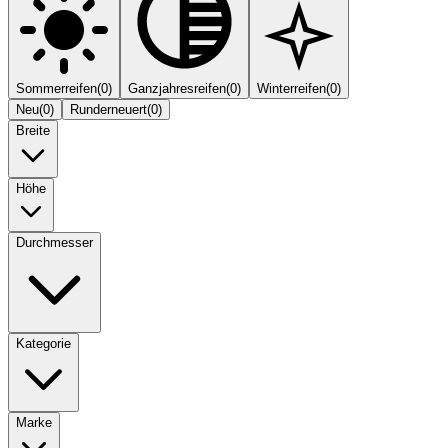
Sommerreifen
(
0
)
Ganzjahresreifen
(
0
)
Winterreifen
(
0
)
Neu
(
0
)
Runderneuert
(
0
)
Breite
Höhe
Durchmesser
Kategorie
Marke