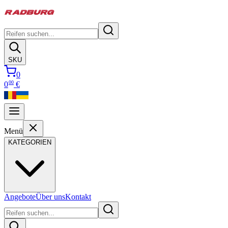
SKU
0
00
0
€
Menü
KATEGORIEN
Angebote
Über uns
Kontakt