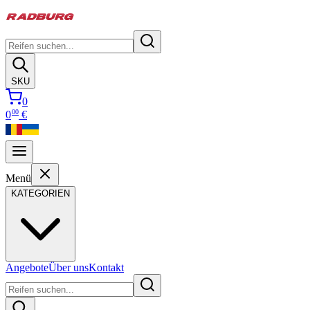
SKU
0
00
0
€
Menü
KATEGORIEN
Angebote
Über uns
Kontakt