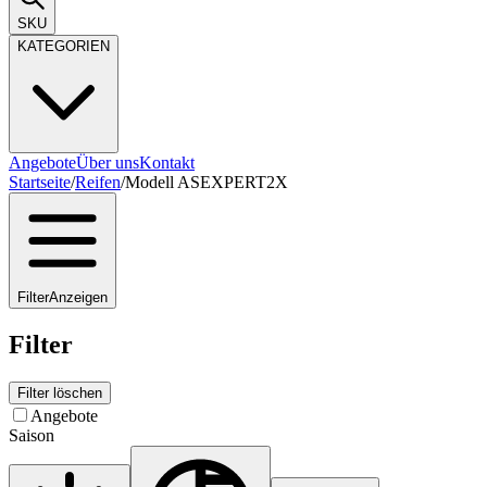
SKU
KATEGORIEN
Angebote
Über uns
Kontakt
Startseite
/
Reifen
/
Modell ASEXPERT2X
Filter
Anzeigen
Filter
Filter löschen
Angebote
Saison