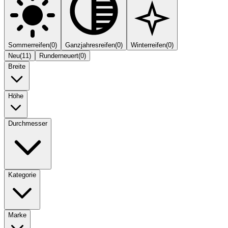
Sommerreifen
(
0
)
Ganzjahresreifen
(
0
)
Winterreifen
(
0
)
Neu
(
11
)
Runderneuert
(
0
)
Breite
Höhe
Durchmesser
Kategorie
Marke