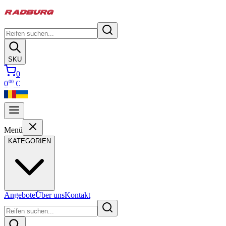
SKU
0
00
0
€
Menü
KATEGORIEN
Angebote
Über uns
Kontakt