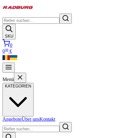
SKU
0
00
0
€
Menü
KATEGORIEN
Angebote
Über uns
Kontakt