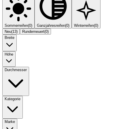
Sommerreifen
(
0
)
Ganzjahresreifen
(
0
)
Winterreifen
(
0
)
Neu
(
13
)
Runderneuert
(
0
)
Breite
Höhe
Durchmesser
Kategorie
Marke