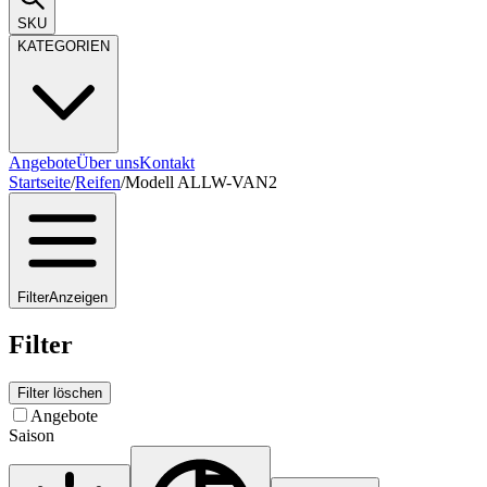
SKU
KATEGORIEN
Angebote
Über uns
Kontakt
Startseite
/
Reifen
/
Modell ALLW-VAN2
Filter
Anzeigen
Filter
Filter löschen
Angebote
Saison