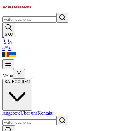
SKU
0
00
0
€
Menü
KATEGORIEN
Angebote
Über uns
Kontakt