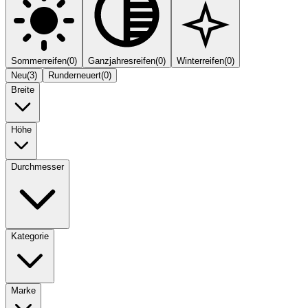
Sommerreifen
(
0
)
Ganzjahresreifen
(
0
)
Winterreifen
(
0
)
Neu
(
3
)
Runderneuert
(
0
)
Breite
Höhe
Durchmesser
Kategorie
Marke