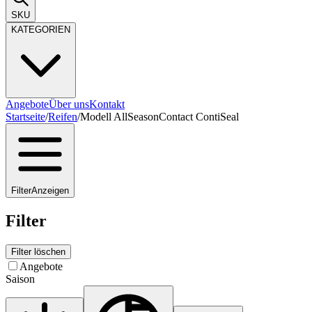
SKU
KATEGORIEN
Angebote
Über uns
Kontakt
Startseite
/
Reifen
/
Modell AllSeasonContact ContiSeal
Filter
Anzeigen
Filter
Filter löschen
Angebote
Saison