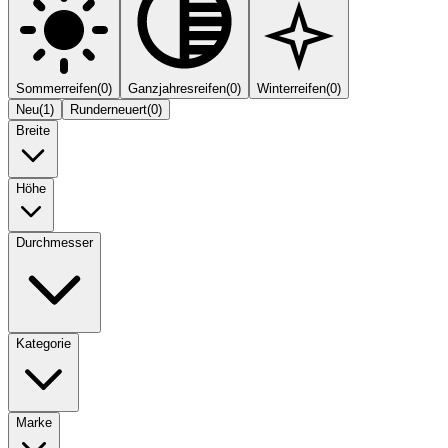
Sommerreifen
(
0
)
Ganzjahresreifen
(
0
)
Winterreifen
(
0
)
Neu
(
1
)
Runderneuert
(
0
)
Breite
Höhe
Durchmesser
Kategorie
Marke