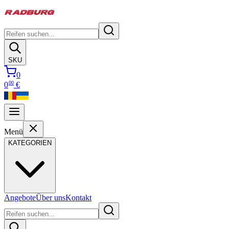
SKU
0
00
0
€
Menü
KATEGORIEN
Angebote
Über uns
Kontakt