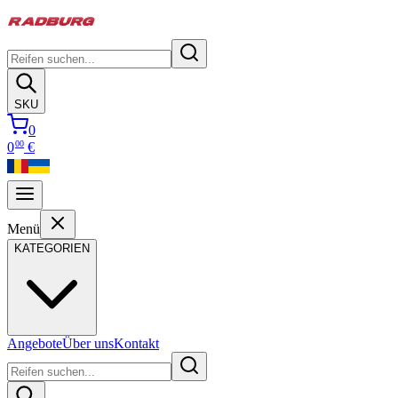
SKU
0
00
0
€
Menü
KATEGORIEN
Angebote
Über uns
Kontakt