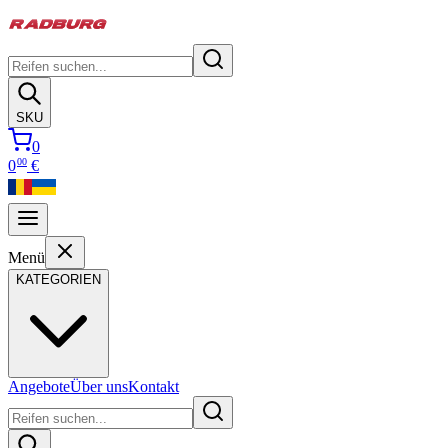
SKU
0
00
0
€
Menü
KATEGORIEN
Angebote
Über uns
Kontakt