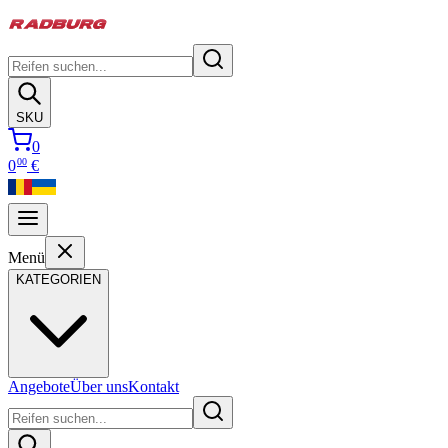
SKU
0
00
0
€
Menü
KATEGORIEN
Angebote
Über uns
Kontakt