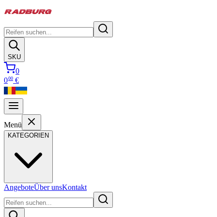
SKU
0
00
0
€
Menü
KATEGORIEN
Angebote
Über uns
Kontakt