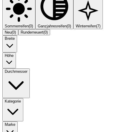
Sommerreifen
(
0
)
Ganzjahresreifen
(
0
)
Winterreifen
(
7
)
Neu
(
0
)
Runderneuert
(
0
)
Breite
Höhe
Durchmesser
Kategorie
Marke