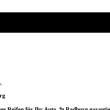
n.
rg
e Reifen für Ihr Auto. ✨ Radburg garantie