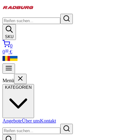
SKU
0
00
0
€
Menü
KATEGORIEN
Angebote
Über uns
Kontakt