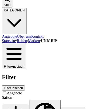
SKU
KATEGORIEN
Angebote
Über uns
Kontakt
Startseite
/
Reifen
/
Marken
/
UNIGRIP
Filter
Anzeigen
Filter
Filter löschen
Angebote
Saison