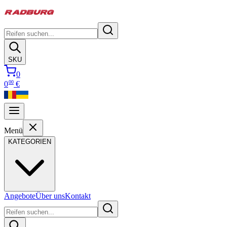
SKU
0
00
0
€
Menü
KATEGORIEN
Angebote
Über uns
Kontakt