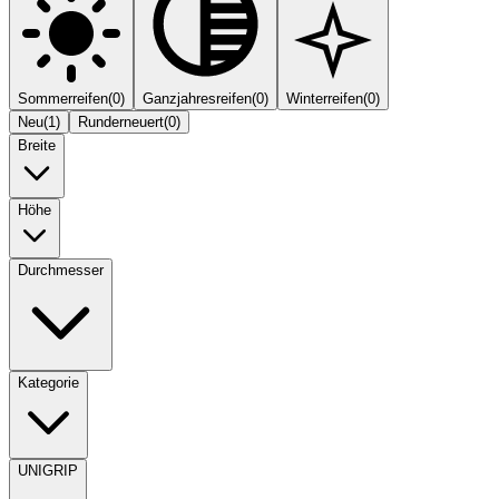
Sommerreifen
(
0
)
Ganzjahresreifen
(
0
)
Winterreifen
(
0
)
Neu
(
1
)
Runderneuert
(
0
)
Breite
Höhe
Durchmesser
Kategorie
UNIGRIP