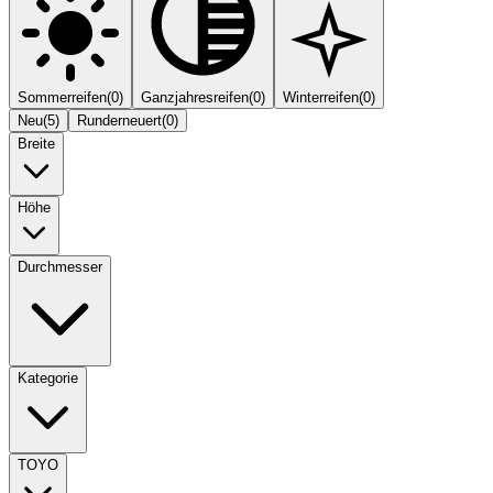
Sommerreifen
(
0
)
Ganzjahresreifen
(
0
)
Winterreifen
(
0
)
Neu
(
5
)
Runderneuert
(
0
)
Breite
Höhe
Durchmesser
Kategorie
TOYO