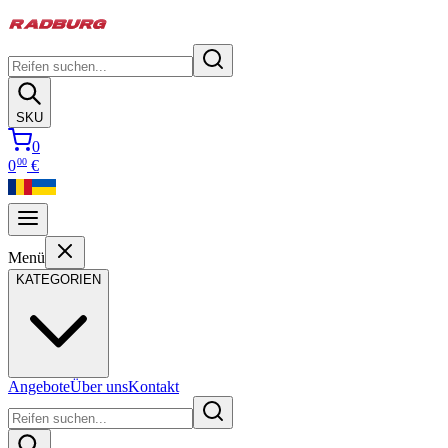
SKU
0
00
0
€
Menü
KATEGORIEN
Angebote
Über uns
Kontakt