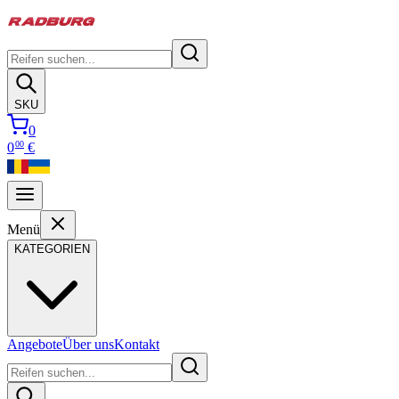
SKU
0
00
0
€
Menü
KATEGORIEN
Angebote
Über uns
Kontakt