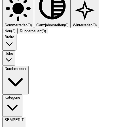
Sommerreifen
(
0
)
Ganzjahresreifen
(
0
)
Winterreifen
(
0
)
Neu
(
2
)
Runderneuert
(
0
)
Breite
Höhe
Durchmesser
Kategorie
SEMPERIT