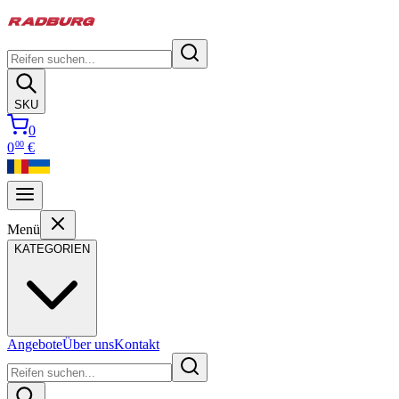
SKU
0
00
0
€
Menü
KATEGORIEN
Angebote
Über uns
Kontakt