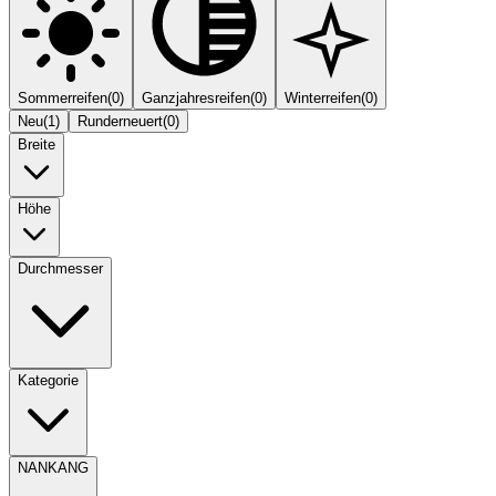
Sommerreifen
(
0
)
Ganzjahresreifen
(
0
)
Winterreifen
(
0
)
Neu
(
1
)
Runderneuert
(
0
)
Breite
Höhe
Durchmesser
Kategorie
NANKANG