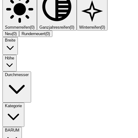
Sommerreifen
(
0
)
Ganzjahresreifen
(
0
)
Winterreifen
(
0
)
Neu
(
0
)
Runderneuert
(
0
)
Breite
Höhe
Durchmesser
Kategorie
BARUM