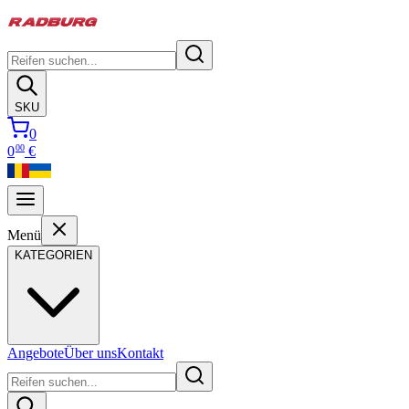
SKU
0
00
0
€
Menü
KATEGORIEN
Angebote
Über uns
Kontakt