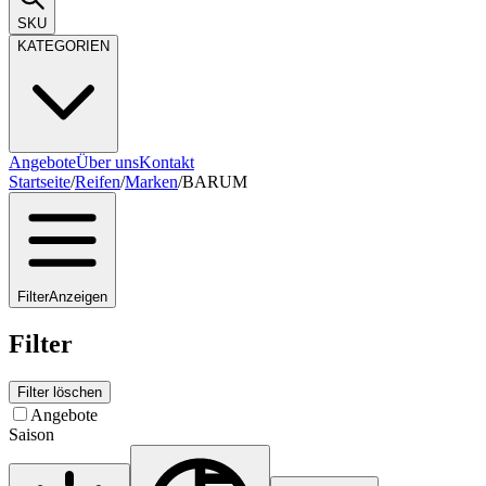
SKU
KATEGORIEN
Angebote
Über uns
Kontakt
Startseite
/
Reifen
/
Marken
/
BARUM
Filter
Anzeigen
Filter
Filter löschen
Angebote
Saison