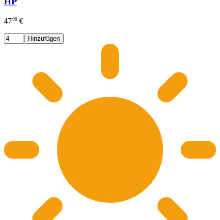
HP
00
47
€
Hinzufügen