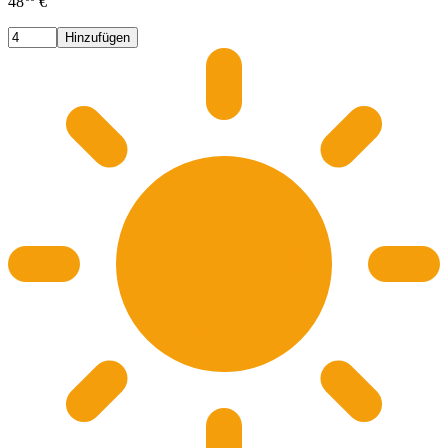
48
€
Hinzufügen