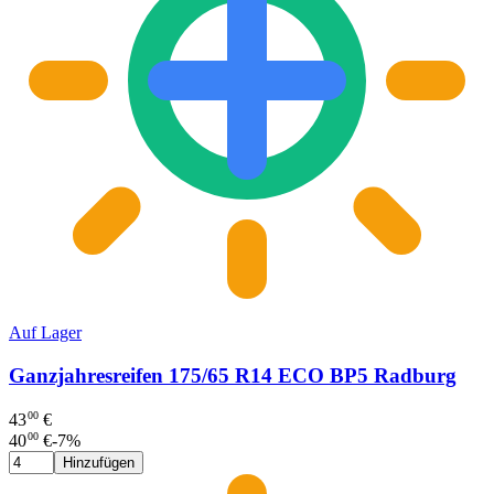
Auf Lager
Ganzjahresreifen 175/65 R14 ECO BP5 Radburg
00
43
€
00
40
€
-
7
%
Hinzufügen