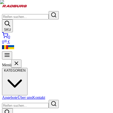
SKU
0
00
0
€
Menü
KATEGORIEN
Angebote
Über uns
Kontakt